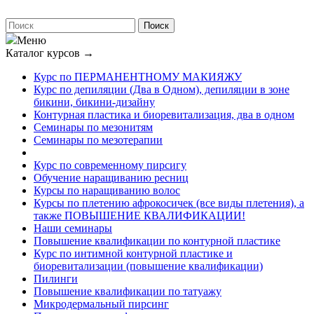
Меню
Каталог курсов
→
Курс по ПЕРМАНЕНТНОМУ МАКИЯЖУ
Курс по депиляции (Два в Одном), депиляции в зоне
бикини, бикини-дизайну
Контурная пластика и биоревитализация, два в одном
Семинары по мезонитям
Семинары по мезотерапии
Курс по современному пирсигу
Обучение наращиванию ресниц
Курсы по наращиванию волос
Курсы по плетению афрокосичек (все виды плетения), а
также ПОВЫШЕНИЕ КВАЛИФИКАЦИИ!
Наши семинары
Повышение квалификации по контурной пластике
Курс по интимной контурной пластике и
биоревитализации (повышение квалификации)
Пилинги
Повышение квалификации по татуажу
Микродермальный пирсинг