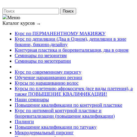
Меню
Каталог курсов
→
Курс по ПЕРМАНЕНТНОМУ МАКИЯЖУ
Курс по депиляции (Два в Одном), депиляции в зоне
бикини, бикини-дизайну
Контурная пластика и биоревитализация, два в одном
Семинары по мезонитям
Семинары по мезотерапии
Курс по современному пирсигу
Обучение наращиванию ресниц
Курсы по наращиванию волос
Курсы по плетению афрокосичек (все виды плетения), а
также ПОВЫШЕНИЕ КВАЛИФИКАЦИИ!
Наши семинары
Повышение квалификации по контурной пластике
Курс по интимной контурной пластике и
биоревитализации (повышение квалификации)
Пилинги
Повышение квалификации по татуажу
Микродермальный пирсинг