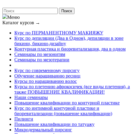
Меню
Каталог курсов
→
Курс по ПЕРМАНЕНТНОМУ МАКИЯЖУ
Курс по депиляции (Два в Одном), депиляции в зоне
бикини, бикини-дизайну
Контурная пластика и биоревитализация, два в одном
Семинары по мезонитям
Семинары по мезотерапии
Курс по современному пирсигу
Обучение наращиванию ресниц
Курсы по наращиванию волос
Курсы по плетению афрокосичек (все виды плетения), а
также ПОВЫШЕНИЕ КВАЛИФИКАЦИИ!
Наши семинары
Повышение квалификации по контурной пластике
Курс по интимной контурной пластике и
биоревитализации (повышение квалификации)
Пилинги
Повышение квалификации по татуажу
Микродермальный пирсинг